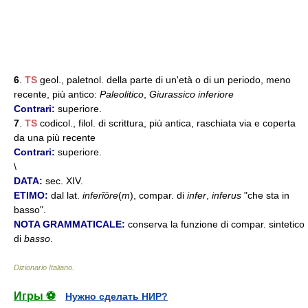
6
.
TS
geol., paletnol. della parte di un'età o di un periodo, meno
recente, più antico:
Paleolitico
,
Giurassico inferiore
Contrari:
superiore.
7
.
TS
codicol., filol. di scrittura, più antica, raschiata via e coperta
da una più recente
Contrari:
superiore.
\
DATA:
sec. XIV.
ETIMO:
dal lat.
inferĭōre
(
m
), compar. di
infer
,
inferus
"che sta in
basso".
NOTA GRAMMATICALE:
conserva la funzione di compar. sintetico
di
basso
.
Dizionario Italiano
.
Игры ⚽
Нужно сделать НИР?