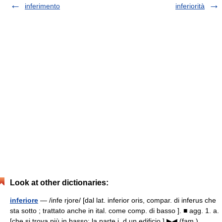
inferimento
inferiorità
Look at other dictionaries:
inferiore
— /infe rjore/ [dal lat. inferior oris, compar. di inferus che
sta sotto ; trattato anche in ital. come comp. di basso ]. ■ agg. 1. a.
[che si trova più in basso: la parte i. d un edificio ] ▶◀ (fam.)