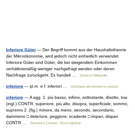
Inferiore Güter
— Der Begriff kommt aus der Haushaltstheorie
der Mikroökonomie, wird jedoch nicht einheitlich verwendet.
Inferiore Güter sind Güter, die bei steigendem Einkommen
verhältnismäßig weniger nachgefragt werden oder deren
Nachfrage zurückgeht. Es handelt …
Deutsch Wikipedia
inferiore
— pl.m. e f. inferiori …
Dizionario dei sinonimi e contrari
inferiore
— A agg. 1. più basso, infimo, sottostante, disotto, low
(ingl.) CONTR. superiore, più alto, disopra, superficiale, sommo,
supremo 2. (fig.) minore, da meno, secondo, secondario,
dammeno □ deteriore, peggiore, scadente □ impari, dispari
CONTR …
Sinonimi e Contrari. Terza edizione