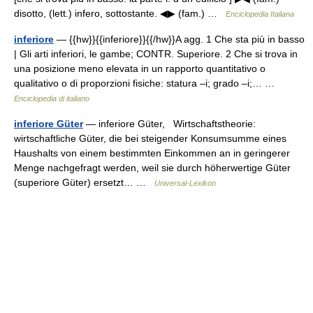
disotto, (lett.) infero, sottostante. ◀▶ (fam.) …
Enciclopedia Italiana
inferiore
— {{hw}}{{inferiore}}{{/hw}}A agg. 1 Che sta più in basso
| Gli arti inferiori, le gambe; CONTR. Superiore. 2 Che si trova in
una posizione meno elevata in un rapporto quantitativo o
qualitativo o di proporzioni fisiche: statura –i; grado –i;… …
Enciclopedia di italiano
inferiore Güter
— inferiore Güter, Wirtschaftstheorie:
wirtschaftliche Güter, die bei steigender Konsumsumme eines
Haushalts von einem bestimmten Einkommen an in geringerer
Menge nachgefragt werden, weil sie durch höherwertige Güter
(superiore Güter) ersetzt… …
Universal-Lexikon