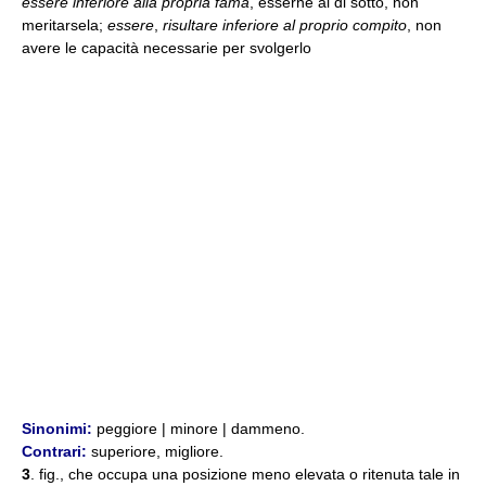
essere inferiore alla propria fama
, esserne al di sotto, non
meritarsela;
essere
,
risultare inferiore al proprio compito
, non
avere le capacità necessarie per svolgerlo
Sinonimi:
peggiore | minore | dammeno.
Contrari:
superiore, migliore.
3
. fig., che occupa una posizione meno elevata o ritenuta tale in