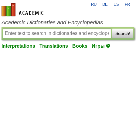
RU
DE
ES
FR
en-academic.com
Academic Dictionaries and Encyclopedias
Search!
Interpretations
Translations
Books
Игры ⚽