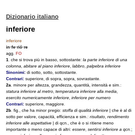
Dizionario italiano
inferiore
inferiore
in·fe·rió·re
agg.
FO
1
. che si trova più in basso, sottostante:
la parte inferiore di una
colonna
,
abitare al piano inferiore
,
labbro
,
palpebra inferiore
Sinonimi:
di sotto, sotto, sottostante.
Contrari:
superiore, di sopra, sopra, sovrastante.
2a
. minore per altezza, grandezza, quantità, intensità e sim.:
statura inferiore al metro
,
temperatura inferiore alla media
,
esercito numericamente inferiore
,
inferiore per numero
Contrari:
superiore, maggiore.
2b
. fig., che ha minor pregio:
stoffa di qualità inferiore
| che è al di
sotto per valore, capacità, efficienza e sim.:
risultato
,
rendimento
inferiore alle aspettative
| di qcn., che è o si ritiene meno
importante o meno capace di altri:
essere
,
sentirsi inferiore a qcn.
;